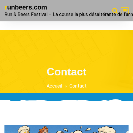
Aller
runbeers.com
au
Run & Beers Festival – La course la plus désaltérante de l’ann
contenu
Contact
Accueil
Contact