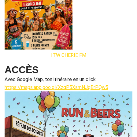
ITW CHERIE FM
ACCÈS
Avec Google Map, ton itinéraire en un click
https://maps.app.goo.gl/XzqP5XsmNJqBrPQw5